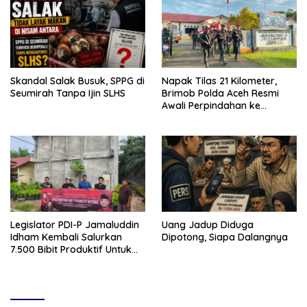
Skandal Salak Busuk, SPPG di
Napak Tilas 21 Kilometer,
Seumirah Tanpa Ijin SLHS
Brimob Polda Aceh Resmi
Awali Perpindahan ke
Markas Komando Baru di
Aceh Jaya
Legislator PDI-P Jamaluddin
Uang Jadup Diduga
Idham Kembali Salurkan
Dipotong, Siapa Dalangnya
7.500 Bibit Produktif Untuk
Kelompok Tani di Aceh