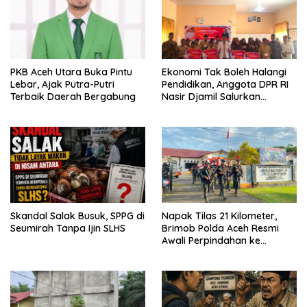
PKB Aceh Utara Buka Pintu
Ekonomi Tak Boleh Halangi
Lebar, Ajak Putra-Putri
Pendidikan, Anggota DPR RI
Terbaik Daerah Bergabung
Nasir Djamil Salurkan
Bantuan PIP di Bireuen
Skandal Salak Busuk, SPPG di
Napak Tilas 21 Kilometer,
Seumirah Tanpa Ijin SLHS
Brimob Polda Aceh Resmi
Awali Perpindahan ke
Markas Komando Baru di
Aceh Jaya