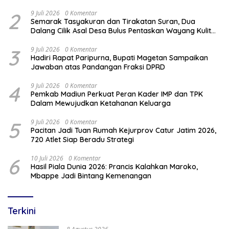
2
9 Juli 2026
0 Komentar
Semarak Tasyakuran dan Tirakatan Suran, Dua
Dalang Cilik Asal Desa Bulus Pentaskan Wayang Kulit
Lakon “Gathutkaca Winisuda”
3
9 Juli 2026
0 Komentar
Hadiri Rapat Paripurna, Bupati Magetan Sampaikan
Jawaban atas Pandangan Fraksi DPRD
4
9 Juli 2026
0 Komentar
Pemkab Madiun Perkuat Peran Kader IMP dan TPK
Dalam Mewujudkan Ketahanan Keluarga
5
9 Juli 2026
0 Komentar
Pacitan Jadi Tuan Rumah Kejurprov Catur Jatim 2026,
720 Atlet Siap Beradu Strategi
6
10 Juli 2026
0 Komentar
Hasil Piala Dunia 2026: Prancis Kalahkan Maroko,
Mbappe Jadi Bintang Kemenangan
Terkini