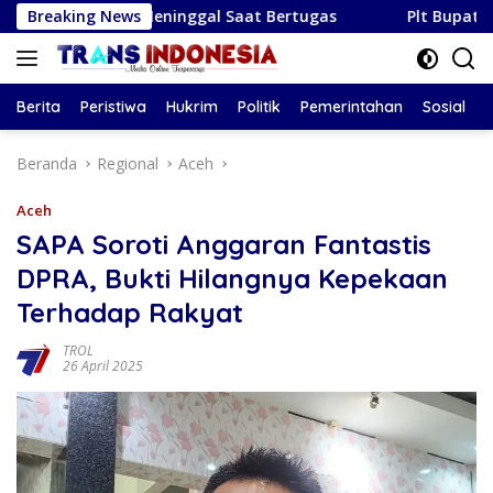
Langsung
g Meninggal Saat Bertugas
Breaking News
Plt Bupati Tulungagung Lep
ke
konten
Berita
Peristiwa
Hukrim
Politik
Pemerintahan
Sosial
Beranda
Regional
Aceh
Aceh
SAPA Soroti Anggaran Fantastis
DPRA, Bukti Hilangnya Kepekaan
Terhadap Rakyat
TROL
26 April 2025