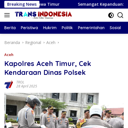
Langsung
U-17 Jawa Timur
Breaking News
Semangat Kepanduan: Pramuka Berkebu
ke
konten
Berita
Peristiwa
Hukrim
Politik
Pemerintahan
Sosial
Beranda
Regional
Aceh
Aceh
Kapolres Aceh Timur, Cek
Kendaraan Dinas Polsek
TROL
28 April 2025