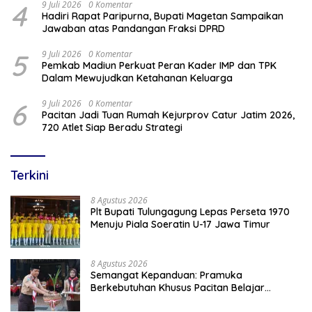
4
9 Juli 2026
0 Komentar
Hadiri Rapat Paripurna, Bupati Magetan Sampaikan
Jawaban atas Pandangan Fraksi DPRD
5
9 Juli 2026
0 Komentar
Pemkab Madiun Perkuat Peran Kader IMP dan TPK
Dalam Mewujudkan Ketahanan Keluarga
6
9 Juli 2026
0 Komentar
Pacitan Jadi Tuan Rumah Kejurprov Catur Jatim 2026,
720 Atlet Siap Beradu Strategi
Terkini
8 Agustus 2026
Plt Bupati Tulungagung Lepas Perseta 1970
Menuju Piala Soeratin U-17 Jawa Timur
8 Agustus 2026
Semangat Kepanduan: Pramuka
Berkebutuhan Khusus Pacitan Belajar
Menjadi Tanggap, Tangkas, dan Tangguh