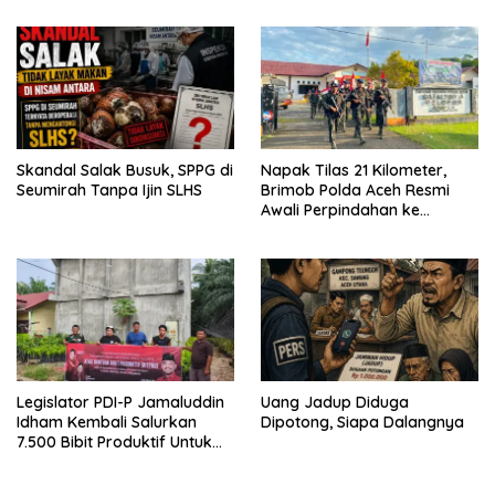
Skandal Salak Busuk, SPPG di
Napak Tilas 21 Kilometer,
Seumirah Tanpa Ijin SLHS
Brimob Polda Aceh Resmi
Awali Perpindahan ke
Markas Komando Baru di
Aceh Jaya
Legislator PDI-P Jamaluddin
Uang Jadup Diduga
Idham Kembali Salurkan
Dipotong, Siapa Dalangnya
7.500 Bibit Produktif Untuk
Kelompok Tani di Aceh