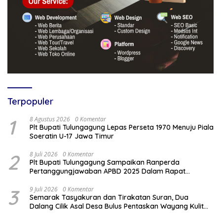
Terpopuler
1
8 Agustus 2026
0 Komentar
Plt Bupati Tulungagung Lepas Perseta 1970 Menuju Piala
Soeratin U-17 Jawa Timur
2
8 Juli 2026
0 Komentar
Plt Bupati Tulungagung Sampaikan Ranperda
Pertanggungjawaban APBD 2025 Dalam Rapat
Paripurna DPRD
3
9 Juli 2026
0 Komentar
Semarak Tasyakuran dan Tirakatan Suran, Dua
Dalang Cilik Asal Desa Bulus Pentaskan Wayang Kulit
Lakon “Gathutkaca Winisuda”