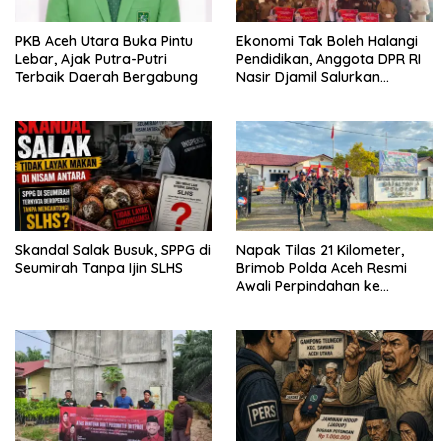
PKB Aceh Utara Buka Pintu
Ekonomi Tak Boleh Halangi
Lebar, Ajak Putra-Putri
Pendidikan, Anggota DPR RI
Terbaik Daerah Bergabung
Nasir Djamil Salurkan
Bantuan PIP di Bireuen
Skandal Salak Busuk, SPPG di
Napak Tilas 21 Kilometer,
Seumirah Tanpa Ijin SLHS
Brimob Polda Aceh Resmi
Awali Perpindahan ke
Markas Komando Baru di
Aceh Jaya