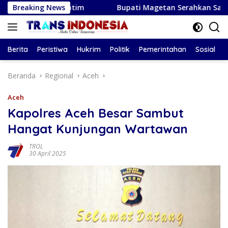
Langsung
na Jatim
Breaking News
Bupati Magetan Serahkan Santunan PT Taspen
ke
konten
Berita
Peristiwa
Hukrim
Politik
Pemerintahan
Sosial
Beranda
Regional
Aceh
Aceh
Kapolres Aceh Besar Sambut
Hangat Kunjungan Wartawan
TROL
30 April 2025