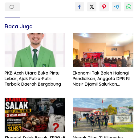
Baca Juga
PKB Aceh Utara Buka Pintu
Ekonomi Tak Boleh Halangi
Lebar, Ajak Putra-Putri
Pendidikan, Anggota DPR RI
Terbaik Daerah Bergabung
Nasir Djamil Salurkan
Bantuan PIP di Bireuen
Skandal Salak Busuk, SPPG di
Napak Tilas 21 Kilometer,