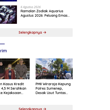
6 Agustus 2026
Ramalan Zodiak Aquarius
Agustus 2026: Peluang Emas
Menanti Aquarius
Selengkapnya
rim
n Kasus Kredit
PMII Wiraraja Kepung
if 4,5 M Serahkan
Polres Sumenep,
 ke Kejaksaan
Desak Usut Tuntas
abaya
Dugaan Skandal BRI
Cabang Sumenep
Selengkapnya