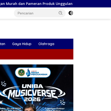
an Produk Unggulan
Ramalan Pisces Agustus 2026: Ket
tan
Gaya Hidup
Olahraga