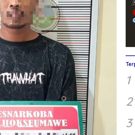
Ter
1
2
3