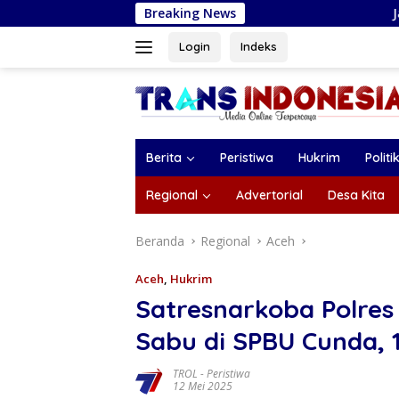
Langsung
Breaking News
Jaga Stabilitas Harg
ke
konten
Login
Indeks
Berita
Peristiwa
Hukrim
Politi
Regional
Advertorial
Desa Kita
Beranda
Regional
Aceh
Aceh
,
Hukrim
Satresnarkoba Polre
Sabu di SPBU Cunda, 
TROL
-
Peristiwa
12 Mei 2025