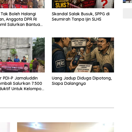
Tak Boleh Halangi
Skandal Salak Busuk, SPPG di
an, Anggota DPR RI
Seumirah Tanpa Ijin SLHS
amil Salurkan Bantuan
reuen
or PDI-P Jamaluddin
Uang Jadup Diduga Dipotong,
mbali Salurkan 7.500
Siapa Dalangnya
oduktif Untuk Kelompok
ceh