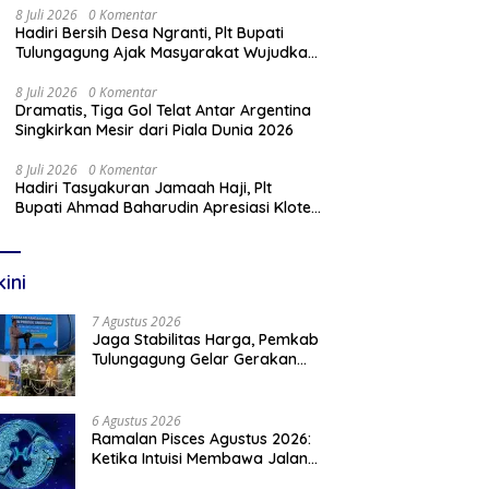
8 Juli 2026
0 Komentar
Hadiri Bersih Desa Ngranti, Plt Bupati
Tulungagung Ajak Masyarakat Wujudkan
Tulungagung yang Aman dan Rukun
8 Juli 2026
0 Komentar
Dramatis, Tiga Gol Telat Antar Argentina
Singkirkan Mesir dari Piala Dunia 2026
8 Juli 2026
0 Komentar
Hadiri Tasyakuran Jamaah Haji, Plt
Bupati Ahmad Baharudin Apresiasi Kloter
103 Harumkan Nama Tulungagung
kini
7 Agustus 2026
Jaga Stabilitas Harga, Pemkab
Tulungagung Gelar Gerakan
Pangan Murah dan Pameran
Produk Unggulan
6 Agustus 2026
Ramalan Pisces Agustus 2026:
Ketika Intuisi Membawa Jalan
Menuju Peluang Baru