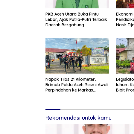
PKB Aceh Utara Buka Pintu
Ekonomi 
Lebar, Ajak Putra-Putri Terbaik
Pendidik
Daerah Bergabung
Nasir Dj
PIP di Bi
Napak Tilas 21 Kilometer,
Legislat
Brimob Polda Aceh Resmi Awali
Idham Ke
Perpindahan ke Markas
Bibit Pr
Komando Baru di Aceh Jaya
Tani di A
Rekomendasi untuk kamu