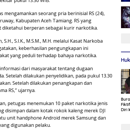
ekitar pukul 13.30 WIB.
 mengamankan seorang pria berinisial RS (24),
ruway, Kabupaten Aceh Tamiang. RS yang
 diketahui berperan sebagai kurir narkotika.
.H., S.I.K., M.S.M., M.H. melalui Kasat Narkoba
mengatakan, keberhasilan pengungkapan ini
akat yang peduli terhadap bahaya narkotika.
Huk
 informasi dari masyarakat tentang dugaan
a. Setelah dilakukan penyelidikan, pada pukul 13.30
gakan. Setelah dilakukan penangkapan dan
ma RS,” ujarnya.
Buro
han, petugas menemukan 10 paket narkotika jenis
Fikt
Diri
ng disimpan dalam kotak rokok kaleng merek DJI
Sur
 satu unit handphone Android merek Samsung dan
yang digunakan pelaku.