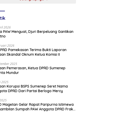
tik
ril 2026
a PAW Menguat, Djuri Berpeluang Gantikan
tno
ruari 2026
PRD Pamekasan Terima Bukti Laporan
an Skandal Oknum Ketua Komisi II
tember 2025
aan Pemerasan, Ketua DPRD Sumenep
nta Mundur
li 2025
aan Korupsi BSPS Sumenep Seret Nama
ota DPRD Dari Partai Berlogo Mercy
i 2025
 Magetan Gelar Rapat Paripurna Istimewa
gambilan Sumpah PAW Anggota DPRD Fraksi
ai Golkar