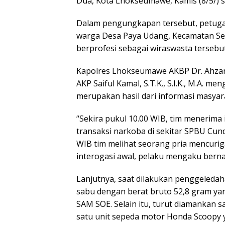
Dua, Kota Lhokseumawe, Kamis (8/5/) s
Dalam pengungkapan tersebut, petugas
warga Desa Paya Udang, Kecamatan Se
berprofesi sebagai wiraswasta tersebut
Kapolres Lhokseumawe AKBP Dr. Ahzan, S
AKP Saiful Kamal, S.T.K., S.I.K., M.A. 
merupakan hasil dari informasi masyar
“Sekira pukul 10.00 WIB, tim menerima
transaksi narkoba di sekitar SPBU Cund
WIB tim melihat seorang pria mencuri
interogasi awal, pelaku mengaku berna
Lanjutnya, saat dilakukan penggeleda
sabu dengan berat bruto 52,8 gram ya
SAM SOE. Selain itu, turut diamankan
satu unit sepeda motor Honda Scoopy 