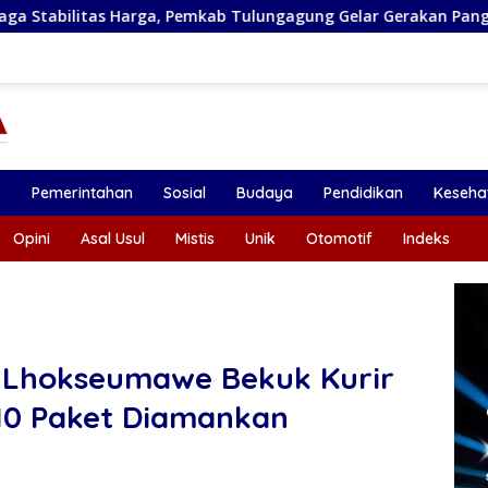
a, Pemkab Tulungagung Gelar Gerakan Pangan Murah dan Pamer
k
Pemerintahan
Sosial
Budaya
Pendidikan
Keseha
Opini
Asal Usul
Mistis
Unik
Otomotif
Indeks
s Lhokseumawe Bekuk Kurir
10 Paket Diamankan