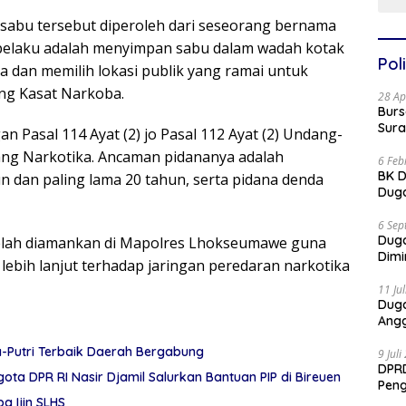
u sabu tersebut diperoleh dari seseorang bernama
 pelaku adalah menyimpan sabu dalam wadah kotak
Poli
a dan memilih lokasi publik yang ramai untuk
ang Kasat Narkoba.
28 Ap
Burs
Sura
n Pasal 114 Ayat (2) jo Pasal 112 Ayat (2) Undang-
ng Narkotika. Ancaman pidananya adalah
6 Feb
BK D
n dan paling lama 20 tahun, serta pidana denda
Duga
6 Sep
Dug
 telah diamankan di Mapolres Lhokseumawe guna
Dimi
ebih lanjut terhadap jaringan peredaran narkotika
11 Ju
Dug
Angg
a-Putri Terbaik Daerah Bergabung
9 Jul
DPRD
ota DPR RI Nasir Djamil Salurkan Bantuan PIP di Bireuen
Pen
Part
a Ijin SLHS