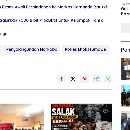
14 Ju
eh Resmi Awali Perpindahan ke Markas Komando Baru di
Gaji
Bazn
Ulan
Salurkan 7.500 Bibit Produktif Untuk Kelompok Tani di
gnya
Pem
Penyalahgunaan Narkoba
Polres Lhokseumawe