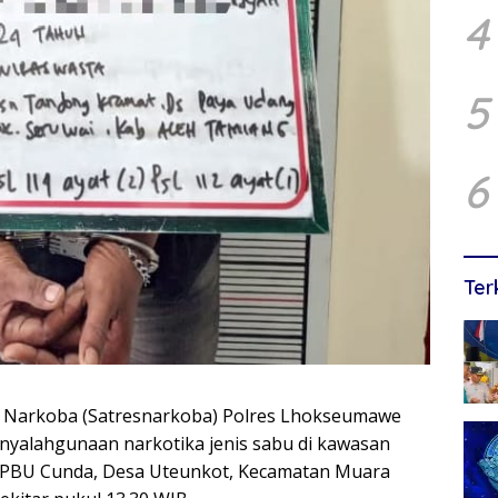
4
5
6
Ter
 Narkoba (Satresnarkoba) Polres Lhokseumawe
nyalahgunaan narkotika jenis sabu di kawasan
 SPBU Cunda, Desa Uteunkot, Kecamatan Muara