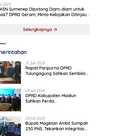
ni 2025
 ASN Sumenep Dipotong Diam-diam untuk
as? DPRD Geram, Minta Kebijakan Ditinjau
g!
Selengkapnya
erintahan
31 Juli 2026
Rapat Paripurna DPRD
Tulungagung Sahkan Sembilan
Perda dan Sepakati KUA-PPAS
2027
29 Juli 2026
DPRD Kabupaten Madiun
Sahkan Perda
Pertanggungjawaban APBD
2025, Bupati Tekankan Tiga
Agenda Prioritas
28 Juli 2026
Bupati Magetan Ambil Sumpah
230 PNS, Tekankan Integritas
dan Pengabdian