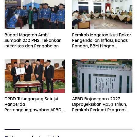
Bupati Magetan Ambil
Pemkab Magetan Ikuti Rakor
Sumpah 230 PNS, Tekankan
Pengendalian Inflasi, Bahas
Integritas dan Pengabdian
Pangan, BBM Hingga
Program 3 Juta Rumah
DPRD Tulungagung Setujui
APBD Bojonegoro 2027
Ranperda
Diproyeksikan Rp5,1 Triliun,
Pertanggungjawaban APBD
Pemkab Perkuat Program
2025, Bahas KUA-PPAS 2027
Prioritas di Tengah
dan Lantik Anggota PAW
Penurunan Dana Transfer