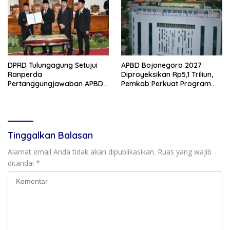
DPRD Tulungagung Setujui
APBD Bojonegoro 2027
Ranperda
Diproyeksikan Rp5,1 Triliun,
Pertanggungjawaban APBD
Pemkab Perkuat Program
2025, Bahas KUA-PPAS 2027
Prioritas di Tengah
dan Lantik Anggota PAW
Penurunan Dana Transfer
Tinggalkan Balasan
Alamat email Anda tidak akan dipublikasikan.
Ruas yang wajib
ditandai
*