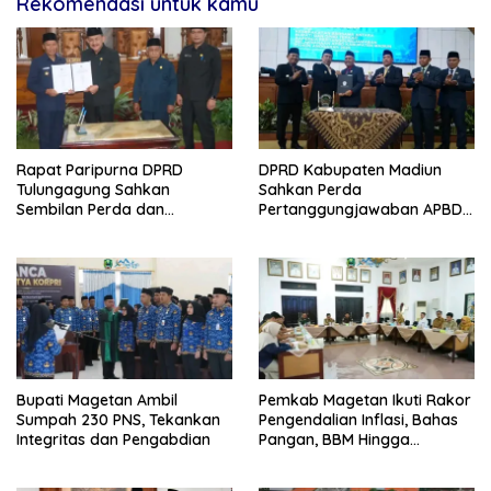
Rekomendasi untuk kamu
Rapat Paripurna DPRD
DPRD Kabupaten Madiun
Tulungagung Sahkan
Sahkan Perda
Sembilan Perda dan
Pertanggungjawaban APBD
Sepakati KUA-PPAS 2027
2025, Bupati Tekankan Tiga
Agenda Prioritas
Bupati Magetan Ambil
Pemkab Magetan Ikuti Rakor
Sumpah 230 PNS, Tekankan
Pengendalian Inflasi, Bahas
Integritas dan Pengabdian
Pangan, BBM Hingga
Program 3 Juta Rumah