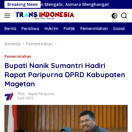
Langsung
6: Rezeki Mengalir, Asmara Menghangat
Breaking News
Perkuat SDM di 
ke
konten
Berita
Peristiwa
Hukrim
Politik
Pemerintahan
Sosial
Beranda
Pemerintahan
Pemerintahan
Bupati Nanik Sumantri Hadiri
Rapat Paripurna DPRD Kabupaten
Magetan
TROL
-
Rapat Paripurna
5 Juli 2025