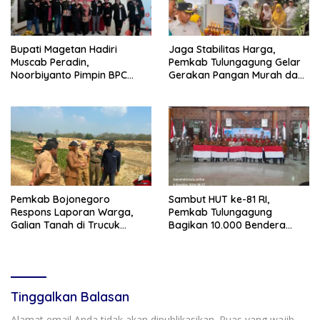
Bupati Magetan Hadiri
Jaga Stabilitas Harga,
Muscab Peradin,
Pemkab Tulungagung Gelar
Noorbiyanto Pimpin BPC
Gerakan Pangan Murah dan
Periode 2026–2028
Pameran Produk Unggulan
Pemkab Bojonegoro
Sambut HUT ke-81 RI,
Respons Laporan Warga,
Pemkab Tulungagung
Galian Tanah di Trucuk
Bagikan 10.000 Bendera
Ditutup Sementara
Merah Putih
Tinggalkan Balasan
Alamat email Anda tidak akan dipublikasikan.
Ruas yang wajib