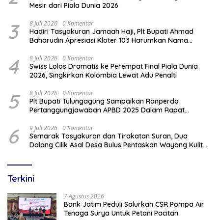
Mesir dari Piala Dunia 2026
3
8 Juli 2026
0 Komentar
Hadiri Tasyakuran Jamaah Haji, Plt Bupati Ahmad
Baharudin Apresiasi Kloter 103 Harumkan Nama
Tulungagung
4
8 Juli 2026
0 Komentar
Swiss Lolos Dramatis ke Perempat Final Piala Dunia
2026, Singkirkan Kolombia Lewat Adu Penalti
5
8 Juli 2026
0 Komentar
Plt Bupati Tulungagung Sampaikan Ranperda
Pertanggungjawaban APBD 2025 Dalam Rapat
Paripurna DPRD
6
9 Juli 2026
0 Komentar
Semarak Tasyakuran dan Tirakatan Suran, Dua
Dalang Cilik Asal Desa Bulus Pentaskan Wayang Kulit
Lakon “Gathutkaca Winisuda”
Terkini
7 Agustus 2026
Bank Jatim Peduli Salurkan CSR Pompa Air
Tenaga Surya Untuk Petani Pacitan