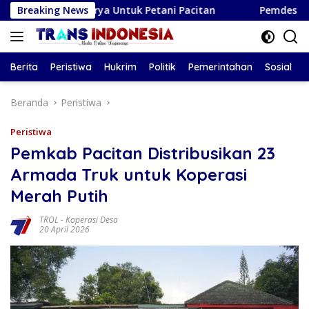
Langsung
ga Surya Untuk Petani Pacitan
Breaking News
Pemdes Kendalbulur Lan
ke
konten
Berita
Peristiwa
Hukrim
Politik
Pemerintahan
Sosial
Beranda
Peristiwa
Peristiwa
Pemkab Pacitan Distribusikan 23
Armada Truk untuk Koperasi
Merah Putih
TROL
-
Koperasi Desa
20 April 2026