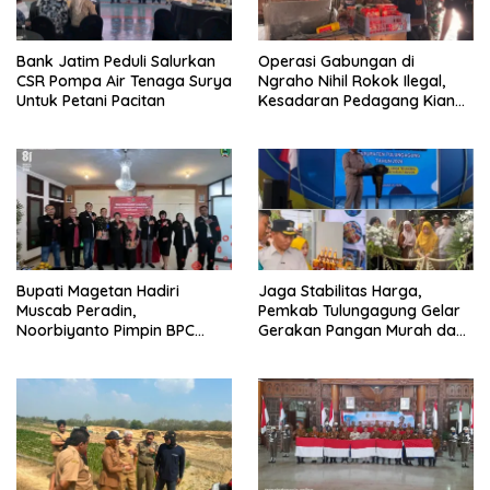
Bank Jatim Peduli Salurkan
Operasi Gabungan di
CSR Pompa Air Tenaga Surya
Ngraho Nihil Rokok Ilegal,
Untuk Petani Pacitan
Kesadaran Pedagang Kian
Meningkat
Bupati Magetan Hadiri
Jaga Stabilitas Harga,
Muscab Peradin,
Pemkab Tulungagung Gelar
Noorbiyanto Pimpin BPC
Gerakan Pangan Murah dan
Periode 2026–2028
Pameran Produk Unggulan