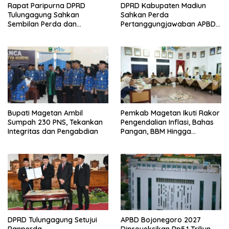
Rapat Paripurna DPRD
DPRD Kabupaten Madiun
Tulungagung Sahkan
Sahkan Perda
Sembilan Perda dan
Pertanggungjawaban APBD
Sepakati KUA-PPAS 2027
2025, Bupati Tekankan Tiga
Agenda Prioritas
Bupati Magetan Ambil
Pemkab Magetan Ikuti Rakor
Sumpah 230 PNS, Tekankan
Pengendalian Inflasi, Bahas
Integritas dan Pengabdian
Pangan, BBM Hingga
Program 3 Juta Rumah
DPRD Tulungagung Setujui
APBD Bojonegoro 2027