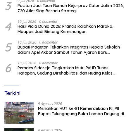
3
9 Juli 2026
0 Komentar
Pacitan Jadi Tuan Rumah Kejurprov Catur Jatim 2026,
720 Atlet Siap Beradu Strategi
4
10 Juli 2026
0 Komentar
Hasil Piala Dunia 2026: Prancis Kalahkan Maroko,
Mbappe Jadi Bintang Kemenangan
5
10 Juli 2026
0 Komentar
Bupati Magetan Tekankan Integritas Kepala Sekolah
dalam Apel Akbar Sambut Tahun Ajaran Baru
2026/2027
6
10 Juli 2026
0 Komentar
Pemdes Sidorejo Tingkatkan Mutu PAUD Tunas
Harapan, Gedung Direhabilitasi dan Ruang Kelas
Dilengkapi AC
Terkini
9 Agustus 2026
Meriahkan HUT ke-81 Kemerdekaan RI, Plt
Bupati Tulungagung Buka Lomba Dayung di
Botoran
8 Agustus 2026