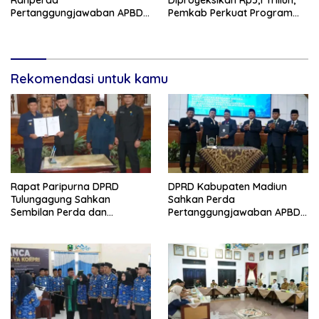
Ranperda
Diproyeksikan Rp5,1 Triliun,
Pertanggungjawaban APBD
Pemkab Perkuat Program
2025, Bahas KUA-PPAS 2027
Prioritas di Tengah
dan Lantik Anggota PAW
Penurunan Dana Transfer
Rekomendasi untuk kamu
Rapat Paripurna DPRD
DPRD Kabupaten Madiun
Tulungagung Sahkan
Sahkan Perda
Sembilan Perda dan
Pertanggungjawaban APBD
Sepakati KUA-PPAS 2027
2025, Bupati Tekankan Tiga
Agenda Prioritas