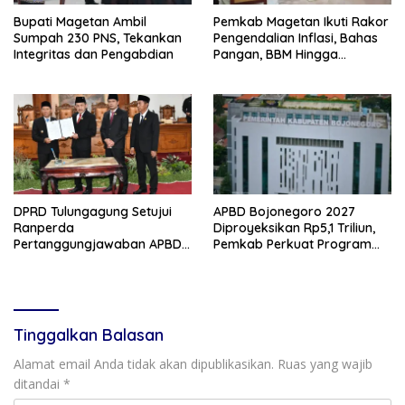
Bupati Magetan Ambil
Pemkab Magetan Ikuti Rakor
Sumpah 230 PNS, Tekankan
Pengendalian Inflasi, Bahas
Integritas dan Pengabdian
Pangan, BBM Hingga
Program 3 Juta Rumah
DPRD Tulungagung Setujui
APBD Bojonegoro 2027
Ranperda
Diproyeksikan Rp5,1 Triliun,
Pertanggungjawaban APBD
Pemkab Perkuat Program
2025, Bahas KUA-PPAS 2027
Prioritas di Tengah
dan Lantik Anggota PAW
Penurunan Dana Transfer
Tinggalkan Balasan
Alamat email Anda tidak akan dipublikasikan.
Ruas yang wajib
ditandai
*