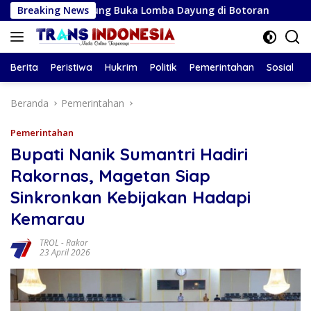
Langsung
ungagung Buka Lomba Dayung di Botoran
Breaking News
Persiga U-17 R
ke
konten
Berita
Peristiwa
Hukrim
Politik
Pemerintahan
Sosial
Beranda
Pemerintahan
Pemerintahan
Bupati Nanik Sumantri Hadiri
Rakornas, Magetan Siap
Sinkronkan Kebijakan Hadapi
Kemarau
TROL
-
Rakor
23 April 2026