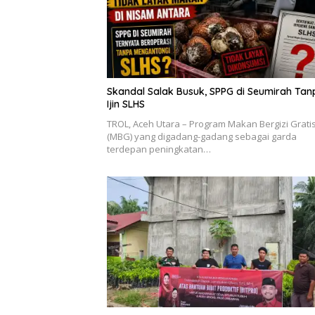
Skandal Salak Busuk, SPPG di Seumirah Tan
Ijin SLHS
‎TROL, ‎Aceh Utara – Program Makan Bergizi Grati
(MBG) yang digadang-gadang sebagai garda
terdepan peningkatan…