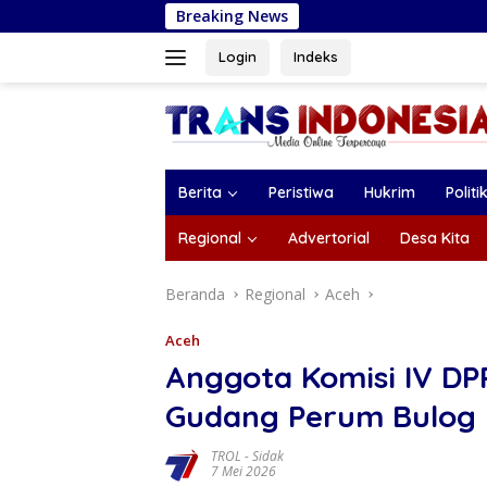
Langsung
Breaking News
Jaga Stabilitas Harga
ke
konten
Login
Indeks
Berita
Peristiwa
Hukrim
Politi
Regional
Advertorial
Desa Kita
Beranda
Regional
Aceh
Aceh
Anggota Komisi IV DP
Gudang Perum Bulog 
TROL
-
Sidak
7 Mei 2026