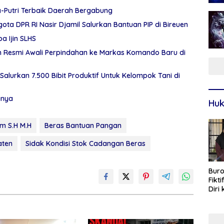
a-Putri Terbaik Daerah Bergabung
ota DPR RI Nasir Djamil Salurkan Bantuan PIP di Bireuen
a Ijin SLHS
eh Resmi Awali Perpindahan ke Markas Komando Baru di
Salurkan 7.500 Bibit Produktif Untuk Kelompok Tani di
gnya
Huk
m S.H M.H
Beras Bantuan Pangan
aten
Sidak Kondisi Stok Cadangan Beras
Buro
Fikt
Diri
Sur