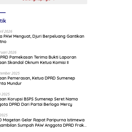
tik
ril 2026
a PAW Menguat, Djuri Berpeluang Gantikan
tno
ruari 2026
PRD Pamekasan Terima Bukti Laporan
an Skandal Oknum Ketua Komisi II
tember 2025
aan Pemerasan, Ketua DPRD Sumenep
nta Mundur
li 2025
aan Korupsi BSPS Sumenep Seret Nama
ota DPRD Dari Partai Berlogo Mercy
i 2025
 Magetan Gelar Rapat Paripurna Istimewa
gambilan Sumpah PAW Anggota DPRD Fraksi
ai Golkar