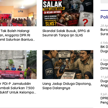
Poli
28 Ap
Burs
Tak Boleh Halangi
Skandal Salak Busuk, SPPG di
Sura
an, Anggota DPR RI
Seumirah Tanpa Ijin SLHS
amil Salurkan Bantuan
6 Feb
reuen
BK D
Duga
6 Sep
Dug
Dimi
11 Ju
Dug
or PDI-P Jamaluddin
Uang Jadup Diduga Dipotong,
Angg
mbali Salurkan 7.500
Siapa Dalangnya
oduktif Untuk Kelompok
9 Jul
ceh
DPRD
Pen
Part