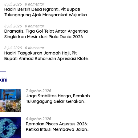
8 Juli 2026
0 Komentar
Hadiri Bersih Desa Ngranti, Plt Bupati
Tulungagung Ajak Masyarakat Wujudkan
Tulungagung yang Aman dan Rukun
8 Juli 2026
0 Komentar
Dramatis, Tiga Gol Telat Antar Argentina
Singkirkan Mesir dari Piala Dunia 2026
8 Juli 2026
0 Komentar
Hadiri Tasyakuran Jamaah Haji, Plt
Bupati Ahmad Baharudin Apresiasi Kloter
103 Harumkan Nama Tulungagung
kini
7 Agustus 2026
Jaga Stabilitas Harga, Pemkab
Tulungagung Gelar Gerakan
Pangan Murah dan Pameran
Produk Unggulan
6 Agustus 2026
Ramalan Pisces Agustus 2026:
Ketika Intuisi Membawa Jalan
Menuju Peluang Baru