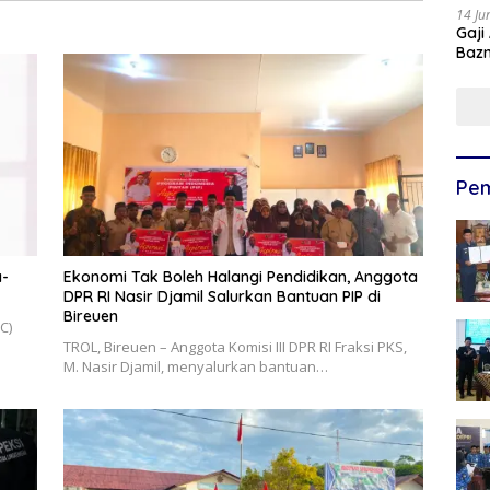
14 Ju
Gaji
Bazn
Ulan
Pem
a-
Ekonomi Tak Boleh Halangi Pendidikan, Anggota
DPR RI Nasir Djamil Salurkan Bantuan PIP di
Bireuen
C)
TROL, ‎Bireuen – Anggota Komisi III DPR RI Fraksi PKS,
M. Nasir Djamil, menyalurkan bantuan…