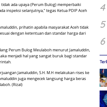
4
ka tidak ada upaya (Perum Bulog) memperbaiki
ada inspeksi selanjutnya,” tegas Ketua PDIP Aceh
5
amaluddin, prihatin apabila masyarakat Aceh tidak
suai dengan ketentuan dan standar harga dari
6
dang Perum Bulog Meulaboh menurut Jamaluddin,
 maka menjadi hal yang sangat buruk bagi standar
Ter
intah.
erjuangan Jamaluddin, S.H. M.H melakukan rises ke
 Jamaluddin juga mengecek langsung harga beras
aboh. (Rizal)