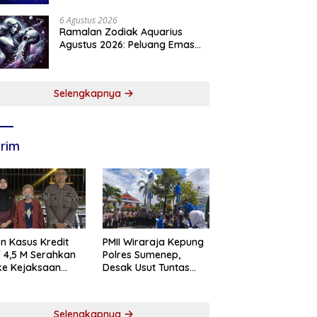
6 Agustus 2026
Ramalan Zodiak Aquarius
Agustus 2026: Peluang Emas
Menanti Aquarius
Selengkapnya
rim
n Kasus Kredit
PMII Wiraraja Kepung
if 4,5 M Serahkan
Polres Sumenep,
 ke Kejaksaan
Desak Usut Tuntas
abaya
Dugaan Skandal BRI
Cabang Sumenep
Selengkapnya