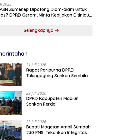
ni 2025
 ASN Sumenep Dipotong Diam-diam untuk
as? DPRD Geram, Minta Kebijakan Ditinjau
g!
Selengkapnya
erintahan
31 Juli 2026
Rapat Paripurna DPRD
Tulungagung Sahkan Sembilan
Perda dan Sepakati KUA-PPAS
2027
29 Juli 2026
DPRD Kabupaten Madiun
Sahkan Perda
Pertanggungjawaban APBD
2025, Bupati Tekankan Tiga
Agenda Prioritas
28 Juli 2026
Bupati Magetan Ambil Sumpah
230 PNS, Tekankan Integritas
dan Pengabdian