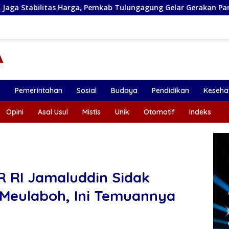
, Pemkab Tulungagung Gelar Gerakan Pangan Murah dan Pamera
k
Pemerintahan
Sosial
Budaya
Pendidikan
Keseha
Opini
Asal Usul
Mistis
Unik
Otomotif
Indeks
R RI Jamaluddin Sidak
Meulaboh, Ini Temuannya