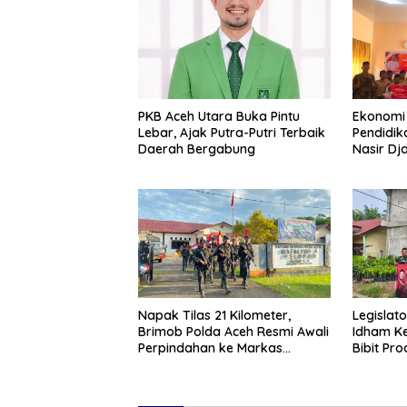
PKB Aceh Utara Buka Pintu
Ekonomi 
Lebar, Ajak Putra-Putri Terbaik
Pendidik
Daerah Bergabung
Nasir Dj
PIP di Bi
Napak Tilas 21 Kilometer,
Legislat
Brimob Polda Aceh Resmi Awali
Idham Ke
Perpindahan ke Markas
Bibit Pr
Komando Baru di Aceh Jaya
Tani di A