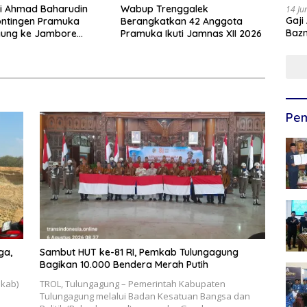
ti Ahmad Baharudin
Wabup Trenggalek
14 Ju
Gaji
ontingen Pramuka
Berangkatkan 42 Anggota
Bazn
gung ke Jambore
Pramuka Ikuti Jamnas XII 2026
Ulan
XII
Pem
ga,
Sambut HUT ke-81 RI, Pemkab Tulungagung
Bagikan 10.000 Bendera Merah Putih
mkab)
TROL, Tulungagung – Pemerintah Kabupaten
Tulungagung melalui Badan Kesatuan Bangsa dan