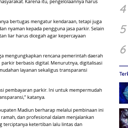
syarakat. Karena itu, pengelolaannya harus
4
anya bertugas mengatur kendaraan, tetapi juga
5
n nyaman kepada pengguna jasa parkir. Selain
tan liar harus dicegah agar kepercayaan
6
uga mengungkapkan rencana pemerintah daerah
kir berbasis digital. Menurutnya, digitalisasi
mudahan layanan sekaligus transparansi
Ter
sasi pembayaran parkir. Ini untuk mempermudah
nsparansi,” katanya.
bupaten Madiun berharap melalui pembinaan ini
n, ramah, dan profesional dalam menjalankan
rciptanya ketertiban lalu lintas dan