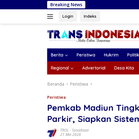
Langsung
Breaking News
Ramalan Pisces Ag
ke
konten
Login
Indeks
Berita
Peristiwa
Hukrim
Politi
Regional
Advertorial
Desa Kita
Beranda
Peristiwa
Peristiwa
Pemkab Madiun Tingk
Parkir, Siapkan Sist
TROL
-
Sosialisasi
21 Mei 2026