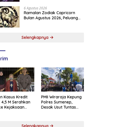
6 Agustus 2026
Ramalan Zodiak Capricorn
Bulan Agustus 2026, Peluang
Karier dan Keuangan
Meningkat
Selengkapnya
rim
n Kasus Kredit
PMII Wiraraja Kepung
if 4,5 M Serahkan
Polres Sumenep,
 ke Kejaksaan
Desak Usut Tuntas
abaya
Dugaan Skandal BRI
Cabang Sumenep
Selengkapnya