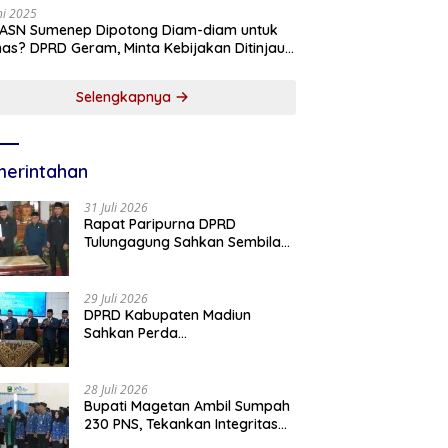
ni 2025
 ASN Sumenep Dipotong Diam-diam untuk
as? DPRD Geram, Minta Kebijakan Ditinjau
g!
Selengkapnya
erintahan
31 Juli 2026
Rapat Paripurna DPRD
Tulungagung Sahkan Sembilan
Perda dan Sepakati KUA-PPAS
2027
29 Juli 2026
DPRD Kabupaten Madiun
Sahkan Perda
Pertanggungjawaban APBD
2025, Bupati Tekankan Tiga
Agenda Prioritas
28 Juli 2026
Bupati Magetan Ambil Sumpah
230 PNS, Tekankan Integritas
dan Pengabdian