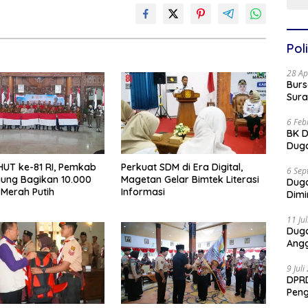
Poli
28 Ap
Burs
Sura
6 Feb
BK D
Duga
UT ke-81 RI, Pemkab
Perkuat SDM di Era Digital,
6 Sep
ung Bagikan 10.000
Magetan Gelar Bimtek Literasi
Dug
Merah Putih
Informasi
Dimi
11 Ju
Dug
Angg
9 Jul
DPRD
Pen
Part