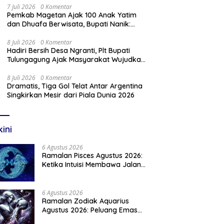
7 Juli 2026
0 Komentar
Pemkab Magetan Ajak 100 Anak Yatim
dan Dhuafa Berwisata, Bupati Nanik:
Teruslah Raih Cita-Cita
8 Juli 2026
0 Komentar
Hadiri Bersih Desa Ngranti, Plt Bupati
Tulungagung Ajak Masyarakat Wujudkan
Tulungagung yang Aman dan Rukun
8 Juli 2026
0 Komentar
Dramatis, Tiga Gol Telat Antar Argentina
Singkirkan Mesir dari Piala Dunia 2026
kini
6 Agustus 2026
Ramalan Pisces Agustus 2026:
Ketika Intuisi Membawa Jalan
Menuju Peluang Baru
6 Agustus 2026
Ramalan Zodiak Aquarius
Agustus 2026: Peluang Emas
Menanti Aquarius