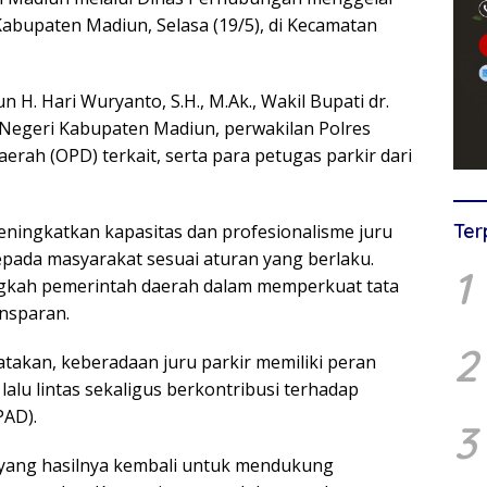
Kabupaten Madiun, Selasa (19/5), di Kecamatan
n H. Hari Wuryanto, S.H., M.Ak., Wakil Bupati dr.
 Negeri Kabupaten Madiun, perwakilan Polres
erah (OPD) terkait, serta para petugas parkir dari
Ter
ningkatkan kapasitas dan profesionalisme juru
pada masyarakat sesuai aturan yang berlaku.
1
 langkah pemerintah daerah dalam memperkuat tata
ansparan.
2
takan, keberadaan juru parkir memiliki peran
alu lintas sekaligus berkontribusi terhadap
PAD).
3
ah yang hasilnya kembali untuk mendukung