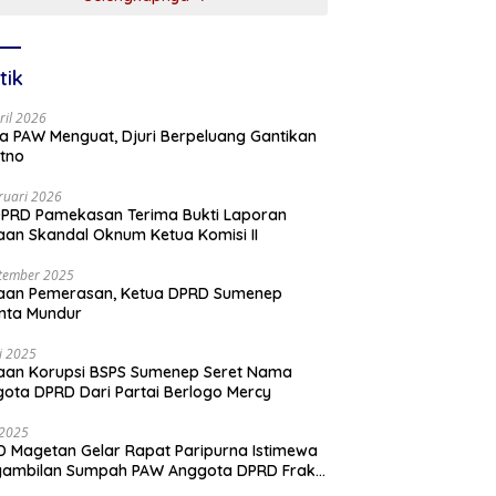
tik
ril 2026
a PAW Menguat, Djuri Berpeluang Gantikan
tno
ruari 2026
PRD Pamekasan Terima Bukti Laporan
an Skandal Oknum Ketua Komisi II
tember 2025
aan Pemerasan, Ketua DPRD Sumenep
nta Mundur
li 2025
aan Korupsi BSPS Sumenep Seret Nama
ota DPRD Dari Partai Berlogo Mercy
i 2025
 Magetan Gelar Rapat Paripurna Istimewa
gambilan Sumpah PAW Anggota DPRD Fraksi
ai Golkar