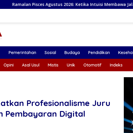
ustus 2026: Ketika Intuisi Membawa Jalan Menuju Peluang Baru
k
Pemerintahan
Sosial
Budaya
Pendidikan
Keseha
Opini
Asal Usul
Mistis
Unik
Otomotif
Indeks
atkan Profesionalisme Juru
em Pembayaran Digital