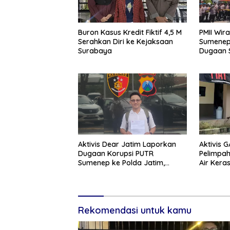
Buron Kasus Kredit Fiktif 4,5 M
PMII Wir
Serahkan Diri ke Kejaksaan
Sumenep,
Surabaya
Dugaan 
Sumene
Aktivis Dear Jatim Laporkan
Aktivis 
Dugaan Korupsi PUTR
Pelimpa
Sumenep ke Polda Jatim,
Air Kera
Soroti Anomali Anggaran
Peradilan
Miliaran Rupiah
Rekomendasi untuk kamu