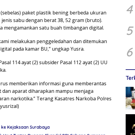
4
 (sebelas) paket plastik bening berbeda ukuran
a jenis sabu dengan berat 38, 52 gram (bruto).
5
uga mengamankan satu buah timbangan digital.
a kami melakukan penggeledahan dan ditemukan
6
gital pada kamar BU,” ungkap Yusra.
asal 114 ayat (2) subsider Pasal 112 ayat (2) UU
ka.
Ter
erus memberikan informasi guna memberantas
at dan aparat diharapkan mampu menjaga
ran narkotika.” Terang Kasatres Narkoba Polres
yusrizal)
ri ke Kejaksaan Surabaya