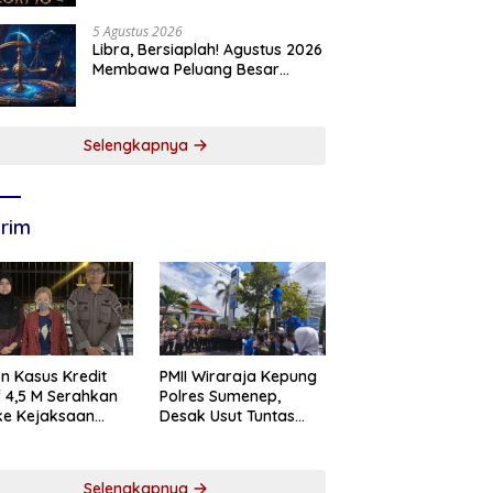
5 Agustus 2026
Libra, Bersiaplah! Agustus 2026
Membawa Peluang Besar
dalam Hidupmu
Selengkapnya
rim
n Kasus Kredit
PMII Wiraraja Kepung
if 4,5 M Serahkan
Polres Sumenep,
 ke Kejaksaan
Desak Usut Tuntas
abaya
Dugaan Skandal BRI
Cabang Sumenep
Selengkapnya