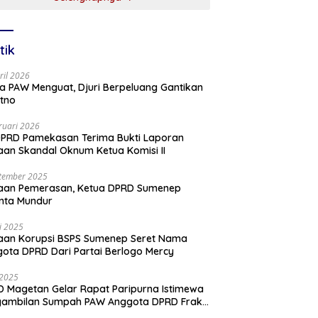
tik
ril 2026
a PAW Menguat, Djuri Berpeluang Gantikan
tno
ruari 2026
PRD Pamekasan Terima Bukti Laporan
an Skandal Oknum Ketua Komisi II
tember 2025
aan Pemerasan, Ketua DPRD Sumenep
nta Mundur
li 2025
aan Korupsi BSPS Sumenep Seret Nama
ota DPRD Dari Partai Berlogo Mercy
i 2025
 Magetan Gelar Rapat Paripurna Istimewa
gambilan Sumpah PAW Anggota DPRD Fraksi
ai Golkar