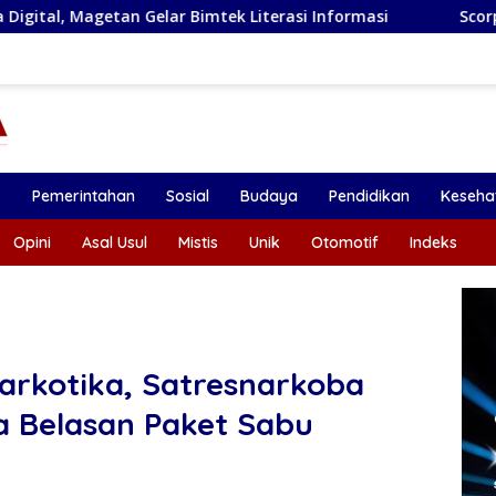
r Bimtek Literasi Informasi
Scorpio di Bulan Agustus 
k
Pemerintahan
Sosial
Budaya
Pendidikan
Keseha
Opini
Asal Usul
Mistis
Unik
Otomotif
Indeks
rkotika, Satresnarkoba
ta Belasan Paket Sabu