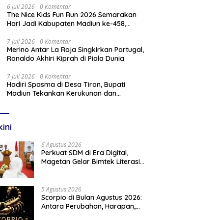
6 Juli 2026
0 Komentar
The Nice Kids Fun Run 2026 Semarakan
Hari Jadi Kabupaten Madiun ke-458,
Bupati: Tidak Ada Prestasi Tanpa
Kompetisi
7 Juli 2026
0 Komentar
Merino Antar La Roja Singkirkan Portugal,
Ronaldo Akhiri Kiprah di Piala Dunia
7 Juli 2026
0 Komentar
Hadiri Spasma di Desa Tiron, Bupati
Madiun Tekankan Kerukunan dan
Kebangkitan Ekonomi Desa
kini
6 Agustus 2026
Perkuat SDM di Era Digital,
Magetan Gelar Bimtek Literasi
Informasi
5 Agustus 2026
Scorpio di Bulan Agustus 2026:
Antara Perubahan, Harapan,
dan Langkah Baru