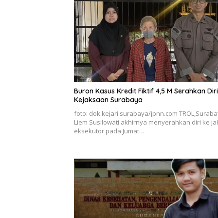
Buron Kasus Kredit Fiktif 4,5 M Serahkan Dir
Kejaksaan Surabaya
foto: dok.kejari surabaya/jpnn.com TROL,Suraba
Liem Susilowati akhirnya menyerahkan diri ke j
eksekutor pada Jumat…