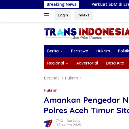
Langsung
Perkuat SDM di Era Digital, Magetan Gela
Breaking News
ke
konten
Login
Indeks
Berita
Peristiwa
Hukrim
Politi
Regional
Advertorial
Desa Kita
Beranda
Hukrim
Hukrim
Amankan Pengedar Na
Polres Aceh Timur Si
TROL
-
Narkoba
3 Februari 2025