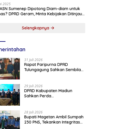
ni 2025
 ASN Sumenep Dipotong Diam-diam untuk
as? DPRD Geram, Minta Kebijakan Ditinjau
g!
Selengkapnya
erintahan
31 Juli 2026
Rapat Paripurna DPRD
Tulungagung Sahkan Sembilan
Perda dan Sepakati KUA-PPAS
2027
29 Juli 2026
DPRD Kabupaten Madiun
Sahkan Perda
Pertanggungjawaban APBD
2025, Bupati Tekankan Tiga
Agenda Prioritas
28 Juli 2026
Bupati Magetan Ambil Sumpah
230 PNS, Tekankan Integritas
dan Pengabdian