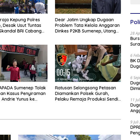
araja Kepung Polres
Dear Jatim Ungkap Dugaan
Poli
 Desak Usut Tuntas
Problem Tata Kelola Anggaran
Skandal BRI Cabang
Dinkes P2KB Sumenep, Utang
28 Ap
p
Belanja hingga Hak ASN
Burs
Disorot
Sura
6 Feb
BK D
Duga
6 Sep
Dug
GAPADA Sumenep Tolak
Ratusan Selongsong Petasan
Dimi
han Kasus Penyiraman
Diamankan Polsek Gurah,
s Andrie Yunus ke
Pelaku Remaja Produksi Sendiri
11 Ju
 Militer
Untuk Dijual
Dug
Angg
9 Jul
DPRD
Pen
Part