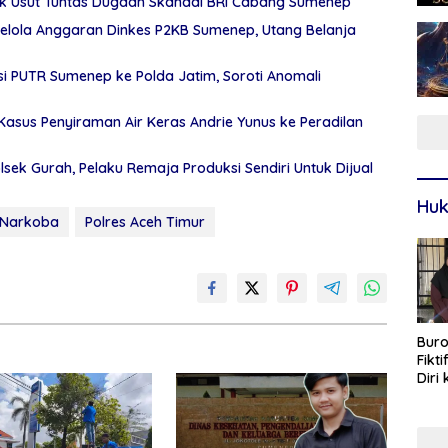
ak Usut Tuntas Dugaan Skandal BRI Cabang Sumenep
elola Anggaran Dinkes P2KB Sumenep, Utang Belanja
i PUTR Sumenep ke Polda Jatim, Soroti Anomali
asus Penyiraman Air Keras Andrie Yunus ke Peradilan
ek Gurah, Pelaku Remaja Produksi Sendiri Untuk Dijual
Huk
Narkoba
Polres Aceh Timur
Buro
Fikt
Diri
Sur