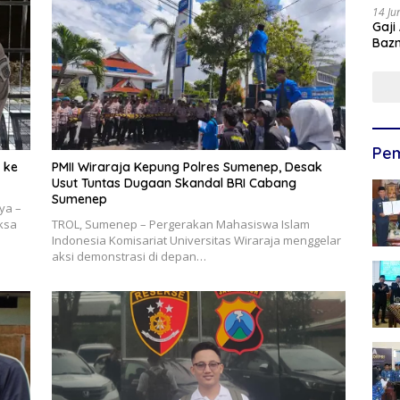
14 Ju
Gaji
Bazn
Ulan
Pem
i ke
PMII Wiraraja Kepung Polres Sumenep, Desak
Usut Tuntas Dugaan Skandal BRI Cabang
Sumenep
ya –
aksa
TROL, Sumenep – Pergerakan Mahasiswa Islam
Indonesia Komisariat Universitas Wiraraja menggelar
aksi demonstrasi di depan…