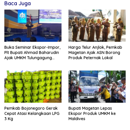
Baca Juga
Buka Seminar Ekspor-Impor,
Harga Telur Anjlok, Pemkab
Plt Bupati Ahmad Baharudin
Magetan Ajak ASN Borong
Ajak UMKM Tulungagung
Produk Peternak Lokal
Tembus Pasar Dunia
Pemkab Bojonegoro Gerak
Bupati Magetan Lepas
Cepat Atasi Kelangkaan LPG
Ekspor Produk UMKM ke
3 Kg
Maldives