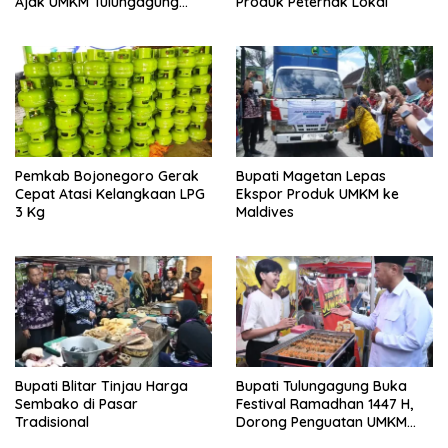
Ajak UMKM Tulungagung
Produk Peternak Lokal
Tembus Pasar Dunia
Pemkab Bojonegoro Gerak
Bupati Magetan Lepas
Cepat Atasi Kelangkaan LPG
Ekspor Produk UMKM ke
3 Kg
Maldives
Bupati Blitar Tinjau Harga
Bupati Tulungagung Buka
Sembako di Pasar
Festival Ramadhan 1447 H,
Tradisional
Dorong Penguatan UMKM
dan Ekonomi Rakyat