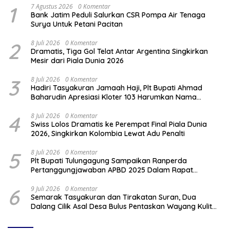
1
7 Agustus 2026
0 Komentar
Bank Jatim Peduli Salurkan CSR Pompa Air Tenaga
Surya Untuk Petani Pacitan
2
8 Juli 2026
0 Komentar
Dramatis, Tiga Gol Telat Antar Argentina Singkirkan
Mesir dari Piala Dunia 2026
3
8 Juli 2026
0 Komentar
Hadiri Tasyakuran Jamaah Haji, Plt Bupati Ahmad
Baharudin Apresiasi Kloter 103 Harumkan Nama
Tulungagung
4
8 Juli 2026
0 Komentar
Swiss Lolos Dramatis ke Perempat Final Piala Dunia
2026, Singkirkan Kolombia Lewat Adu Penalti
5
8 Juli 2026
0 Komentar
Plt Bupati Tulungagung Sampaikan Ranperda
Pertanggungjawaban APBD 2025 Dalam Rapat
Paripurna DPRD
6
9 Juli 2026
0 Komentar
Semarak Tasyakuran dan Tirakatan Suran, Dua
Dalang Cilik Asal Desa Bulus Pentaskan Wayang Kulit
Lakon “Gathutkaca Winisuda”