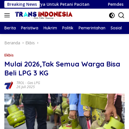
Langsung
ga Surya Untuk Petani Pacitan
Breaking News
Pemdes Kendalbulur Lan
ke
konten
Berita
Peristiwa
Hukrim
Politik
Pemerintahan
Sosial
Beranda
Ekbis
Ekbis
Mulai 2026,Tak Semua Warga Bisa
Beli LPG 3 KG
TROL
-
Gas LPG
26 Juli 2025