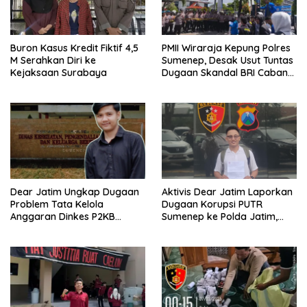
Buron Kasus Kredit Fiktif 4,5
PMII Wiraraja Kepung Polres
M Serahkan Diri ke
Sumenep, Desak Usut Tuntas
Kejaksaan Surabaya
Dugaan Skandal BRI Cabang
Sumenep
Dear Jatim Ungkap Dugaan
Aktivis Dear Jatim Laporkan
Problem Tata Kelola
Dugaan Korupsi PUTR
Anggaran Dinkes P2KB
Sumenep ke Polda Jatim,
Sumenep, Utang Belanja
Soroti Anomali Anggaran
hingga Hak ASN Disorot
Miliaran Rupiah