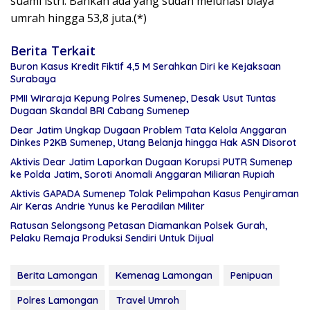
suami istri. Bahkan ada yang sudah melunasi biaya
umrah hingga 53,8 juta.(*)
Berita Terkait
Buron Kasus Kredit Fiktif 4,5 M Serahkan Diri ke Kejaksaan
Surabaya
PMII Wiraraja Kepung Polres Sumenep, Desak Usut Tuntas
Dugaan Skandal BRI Cabang Sumenep
Dear Jatim Ungkap Dugaan Problem Tata Kelola Anggaran
Dinkes P2KB Sumenep, Utang Belanja hingga Hak ASN Disorot
Aktivis Dear Jatim Laporkan Dugaan Korupsi PUTR Sumenep
ke Polda Jatim, Soroti Anomali Anggaran Miliaran Rupiah
Aktivis GAPADA Sumenep Tolak Pelimpahan Kasus Penyiraman
Air Keras Andrie Yunus ke Peradilan Militer
Ratusan Selongsong Petasan Diamankan Polsek Gurah,
Pelaku Remaja Produksi Sendiri Untuk Dijual
Berita Lamongan
Kemenag Lamongan
Penipuan
Polres Lamongan
Travel Umroh