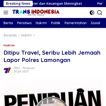
Langsung
luang Karier dan Keuangan Meningkat
Breaking News
Pemkab Bojonego
ke
konten
Berita
Peristiwa
Hukrim
Politik
Pemerintahan
Sosial
Beranda
Hukrim
Hukrim
Ditipu Travel, Seribu Lebih Jemaah
Lapor Polres Lamongan
TROL
-
Penipuan
30 Juli 2025