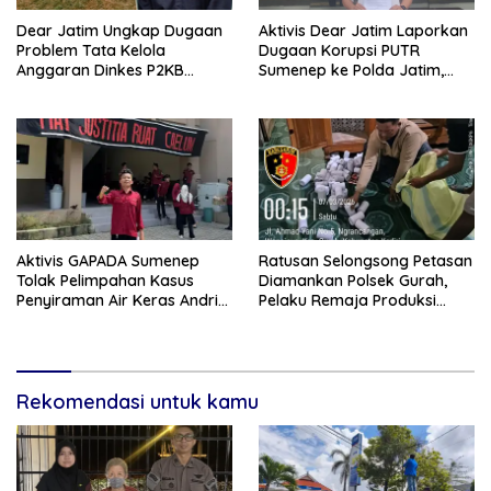
Dear Jatim Ungkap Dugaan
Aktivis Dear Jatim Laporkan
Problem Tata Kelola
Dugaan Korupsi PUTR
Anggaran Dinkes P2KB
Sumenep ke Polda Jatim,
Sumenep, Utang Belanja
Soroti Anomali Anggaran
hingga Hak ASN Disorot
Miliaran Rupiah
Aktivis GAPADA Sumenep
Ratusan Selongsong Petasan
Tolak Pelimpahan Kasus
Diamankan Polsek Gurah,
Penyiraman Air Keras Andrie
Pelaku Remaja Produksi
Yunus ke Peradilan Militer
Sendiri Untuk Dijual
Rekomendasi untuk kamu