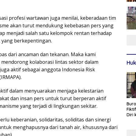
asi profesi wartawan juga menilai, keberadaan tim
nisme akan turut mendukung kebebasan pers yang
rap menjadi salah satu kelompok rentan terhadap
k yang berkepentingan.
bas dari ancaman dan tekanan. Maka kami
n mendorong kolaborasi lintas sektor dalam
Huk
uga aktif sebagai anggota Indonesia Risk
(IRMAPA).
aktif dalam menyuarakan menjaga kelestarian
t dan insan pers untuk turut berperan aktif
Buro
anisme yang terjadi di lingkungan sekitar.
Fikt
Diri
u keberanian, solidaritas, soliditas dan sinergi
Sur
untuk menghapusnya dari tanah air, khususnya dari
Yuhan)