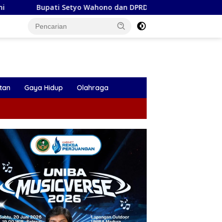
o Wahono dan DPRD Bojonegoro Sepakati KUA-PPAS Perubahan 
tan
Gaya Hidup
Olahraga