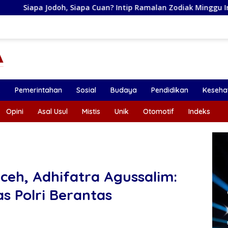
apa Cuan? Intip Ramalan Zodiak Minggu Ini
Bupati Sety
k
Pemerintahan
Sosial
Budaya
Pendidikan
Keseha
Opini
Asal Usul
Mistis
Unik
Otomotif
Indeks
ceh, Adhifatra Agussalim:
 Polri Berantas