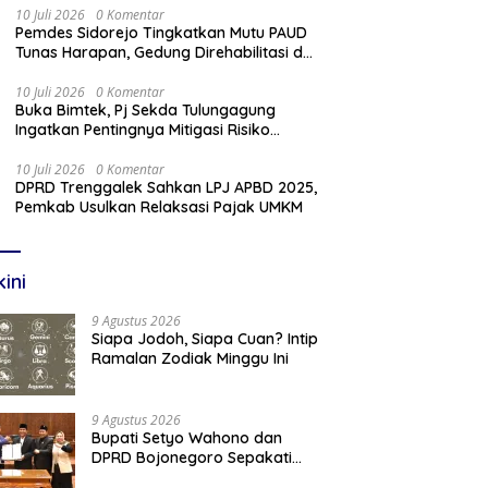
10 Juli 2026
0 Komentar
Pemdes Sidorejo Tingkatkan Mutu PAUD
Tunas Harapan, Gedung Direhabilitasi dan
Ruang Kelas Dilengkapi AC
10 Juli 2026
0 Komentar
Buka Bimtek, Pj Sekda Tulungagung
Ingatkan Pentingnya Mitigasi Risiko
Pengadaan Barang/Jasa
10 Juli 2026
0 Komentar
DPRD Trenggalek Sahkan LPJ APBD 2025,
Pemkab Usulkan Relaksasi Pajak UMKM
kini
9 Agustus 2026
Siapa Jodoh, Siapa Cuan? Intip
Ramalan Zodiak Minggu Ini
9 Agustus 2026
Bupati Setyo Wahono dan
DPRD Bojonegoro Sepakati
KUA-PPAS Perubahan APBD