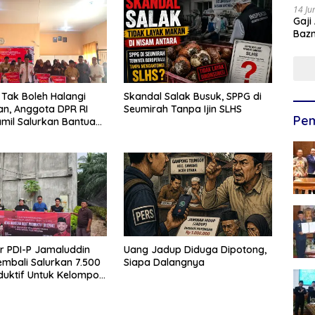
14 Ju
Gaji
Bazn
Ulan
Tak Boleh Halangi
Skandal Salak Busuk, SPPG di
an, Anggota DPR RI
Seumirah Tanpa Ijin SLHS
Pem
amil Salurkan Bantuan
reuen
or PDI-P Jamaluddin
Uang Jadup Diduga Dipotong,
mbali Salurkan 7.500
Siapa Dalangnya
oduktif Untuk Kelompok
ceh