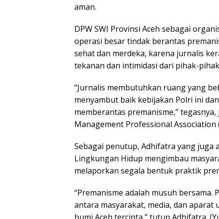
aman.
DPW SWI Provinsi Aceh sebagai organis
operasi besar tindak berantas prema
sehat dan merdeka, karena jurnalis ke
tekanan dan intimidasi dari pihak-piha
“Jurnalis membutuhkan ruang yang be
menyambut baik kebijakan Polri ini da
memberantas premanisme,” tegasnya, j
Management Professional Association 
Sebagai penutup, Adhifatra yang juga 
Lingkungan Hidup mengimbau masyaraka
melaporkan segala bentuk praktik prem
“Premanisme adalah musuh bersama. Perl
antara masyarakat, media, dan aparat 
bumi Aceh tercinta,” tutup Adhifatra. (