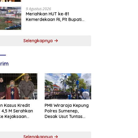
2026
9 Agustus 2026
Meriahkan HUT ke-81
Kemerdekaan RI, Plt Bupati
Tulungagung Buka Lomba
Dayung di Botoran
Selengkapnya
rim
n Kasus Kredit
PMII Wiraraja Kepung
if 4,5 M Serahkan
Polres Sumenep,
 ke Kejaksaan
Desak Usut Tuntas
abaya
Dugaan Skandal BRI
Cabang Sumenep
Selengkapnya