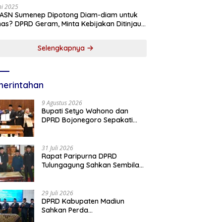
ni 2025
 ASN Sumenep Dipotong Diam-diam untuk
as? DPRD Geram, Minta Kebijakan Ditinjau
g!
Selengkapnya
erintahan
9 Agustus 2026
Bupati Setyo Wahono dan
DPRD Bojonegoro Sepakati
KUA-PPAS Perubahan APBD
2026
31 Juli 2026
Rapat Paripurna DPRD
Tulungagung Sahkan Sembilan
Perda dan Sepakati KUA-PPAS
2027
29 Juli 2026
DPRD Kabupaten Madiun
Sahkan Perda
Pertanggungjawaban APBD