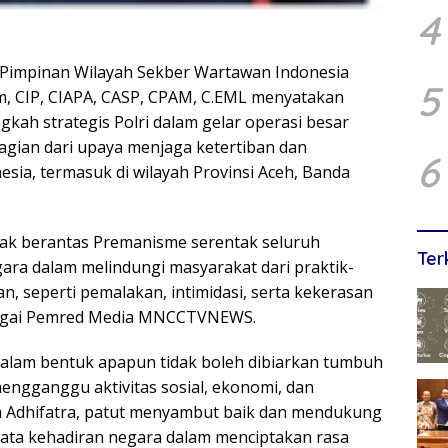
4
Pimpinan Wilayah Sekber Wartawan Indonesia
5
lim, CIP, CIAPA, CASP, CPAM, C.EML menyatakan
kah strategis Polri dalam gelar operasi besar
agian dari upaya menjaga ketertiban dan
6
sia, termasuk di wilayah Provinsi Aceh, Banda
ndak berantas Premanisme serentak seluruh
Ter
ara dalam melindungi masyarakat dari praktik-
, seperti pemalakan, intimidasi, serta kekerasan
sebagai Pemred Media MNCCTVNEWS.
lam bentuk apapun tidak boleh dibiarkan tumbuh
engganggu aktivitas sosial, ekonomi, dan
a Adhifatra, patut menyambut baik dan mendukung
yata kehadiran negara dalam menciptakan rasa