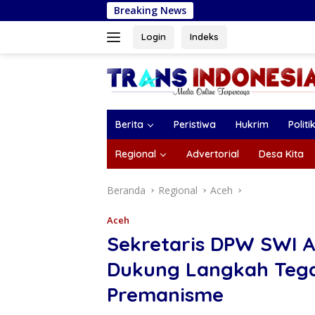
Langsung
Breaking News
Siapa Jodoh, Si
ke
konten
Login
Indeks
Berita
Peristiwa
Hukrim
Politi
Regional
Advertorial
Desa Kita
Beranda
Regional
Aceh
Aceh
Sekretaris DPW SWI A
Dukung Langkah Tegas
Premanisme