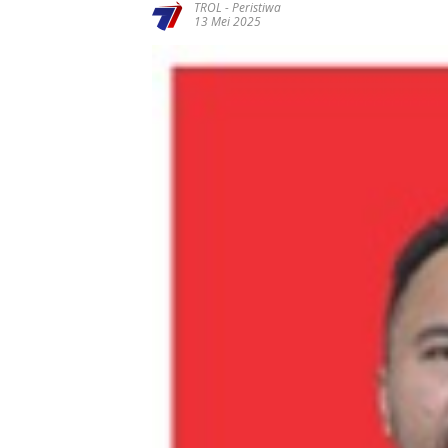
TROL
-
Peristiwa
13 Mei 2025