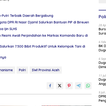
a-Putri Terbaik Daerah Bergabung
Poli
ota DPR RI Nasir Djamil Salurkan Bantuan PIP di Bireuen
28 Ap
a Ijin SLHS
Burs
Sura
eh Resmi Awali Perpindahan ke Markas Komando Baru di
6 Feb
BK D
Salurkan 7.500 Bibit Produktif Untuk Kelompok Tani di
Duga
gnya
6 Sep
Dug
Dimi
emanisme
Polri
SWI Provinsi Aceh
11 Ju
Dug
Angg
9 Jul
DPRD
Pen
Part