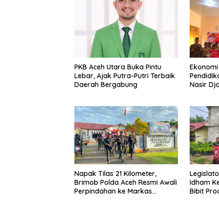
PKB Aceh Utara Buka Pintu
Ekonomi 
Lebar, Ajak Putra-Putri Terbaik
Pendidik
Daerah Bergabung
Nasir Dj
PIP di Bi
Napak Tilas 21 Kilometer,
Legislat
Brimob Polda Aceh Resmi Awali
Idham Ke
Perpindahan ke Markas
Bibit Pr
Komando Baru di Aceh Jaya
Tani di A