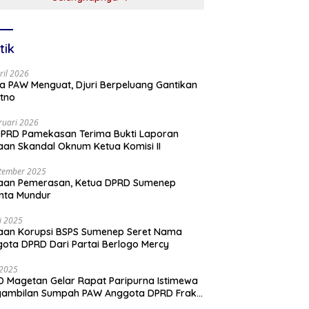
tik
ril 2026
a PAW Menguat, Djuri Berpeluang Gantikan
tno
ruari 2026
PRD Pamekasan Terima Bukti Laporan
an Skandal Oknum Ketua Komisi II
tember 2025
aan Pemerasan, Ketua DPRD Sumenep
nta Mundur
li 2025
aan Korupsi BSPS Sumenep Seret Nama
ota DPRD Dari Partai Berlogo Mercy
i 2025
 Magetan Gelar Rapat Paripurna Istimewa
gambilan Sumpah PAW Anggota DPRD Fraksi
ai Golkar