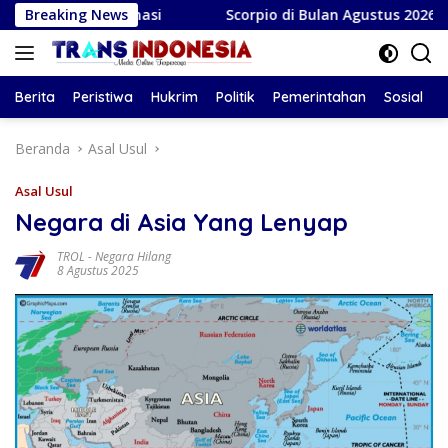
Langsung
ormasi
Breaking News
Scorpio di Bulan Agustus 2026: Antara Perubaha
ke
konten
Berita
Peristiwa
Hukrim
Politik
Pemerintahan
Sosial
Beranda
Asal Usul
Asal Usul
Negara di Asia Yang Lenyap
TROL
-
Negara Hilang
8 Agustus 2025